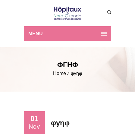
MENU
ΦΓΗΦ
Home
φγηφ
01
φγηφ
Nov