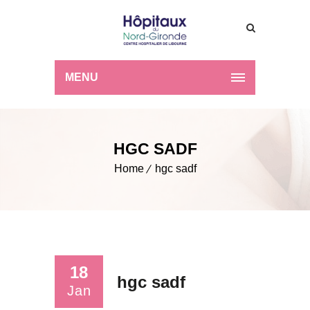
MENU
HGC SADF
Home
hgc sadf
18
hgc sadf
Jan