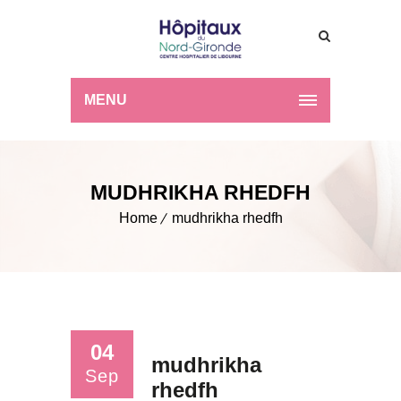
MENU
MUDHRIKHA RHEDFH
Home
mudhrikha rhedfh
04
mudhrikha
Sep
rhedfh