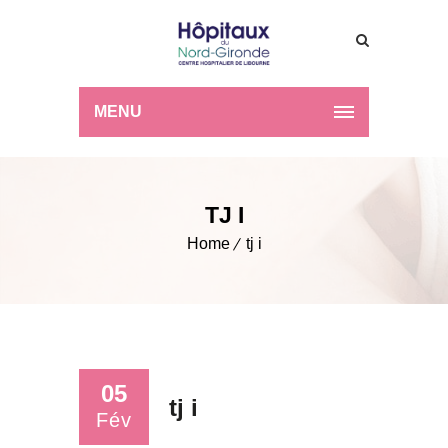
MENU
TJ I
Home
tj i
05
tj i
Fév